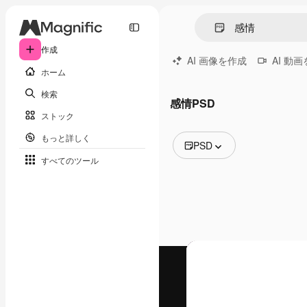
作成
AI 画像を作成
AI 動
ホーム
検索
感情PSD
ストック
もっと詳しく
PSD
すべてのツール
全ての画像
ベクトル
イラスト
写真
PSD
テンプレート
モックアップ
動画
映像素材
モーショングラフィックス
動画テンプレート
アイコン
3D モデル