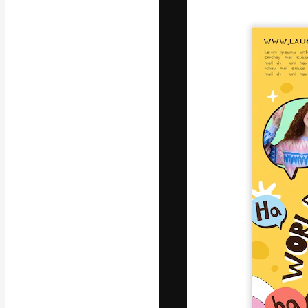
フォント
最高のクリエイ
ットフォーム。
店、スタジオを
います。
日本語
Copyright © 2010-