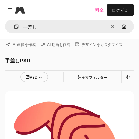
Magnific
料金
ログイン
Close menu
消去
画像で
AI 画像を作成
AI 動画を作成
デザインをカスタマイズ
手差しPSD
PSD
検索フィルター