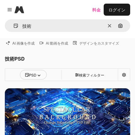
Magnific
料金
ログイン
Close menu
消去
画像で
AI 画像を作成
AI 動画を作成
デザインをカスタマイズ
技術PSD
PSD
検索フィルター