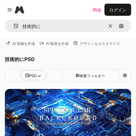
Magnific
料金
ログイン
Close menu
消去
画像で
AI 画像を作成
AI 動画を作成
デザインをカスタマイズ
技術的にPSD
PSD
検索フィルター