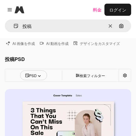
Magnific
料金
ログイン
Close menu
消去
画像で
AI 画像を作成
AI 動画を作成
デザインをカスタマイズ
投稿PSD
PSD
検索フィルター