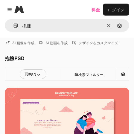
Magnific
料金
ログイン
Close menu
消去
画像で
AI 画像を作成
AI 動画を作成
デザインをカスタマイズ
抱擁PSD
PSD
検索フィルター