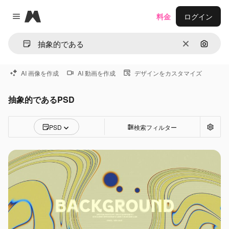
Magnific
料金
ログイン
Close menu
消去
画像で
AI 画像を作成
AI 動画を作成
デザインをカスタマイズ
抽象的であるPSD
PSD
検索フィルター