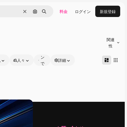
料金
ログイン
新規登録
消去
画像で検索
検索
オ
ン
関連
ラ
性
イ
ン
色
人々
詳細
で
編
集
可
能