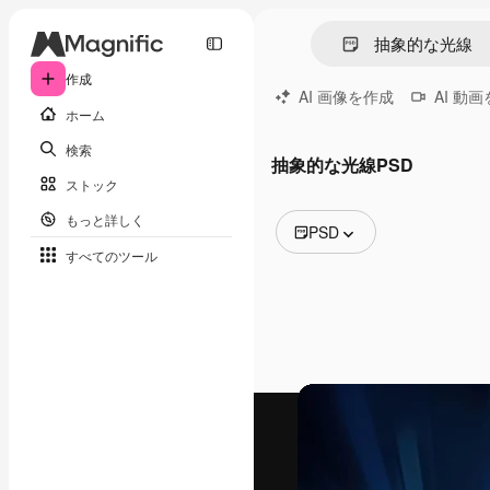
作成
AI 画像を作成
AI 動
ホーム
検索
抽象的な光線PSD
ストック
もっと詳しく
PSD
すべてのツール
全ての画像
ベクトル
イラスト
写真
PSD
テンプレート
モックアップ
動画
映像素材
モーショングラフィックス
動画テンプレート
アイコン
3D モデル