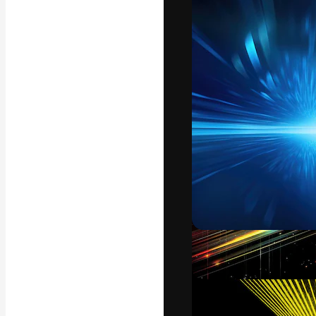
フォント
最高のクリエイ
ットフォーム。
店、スタジオを
います。
日本語
Copyright © 2010-