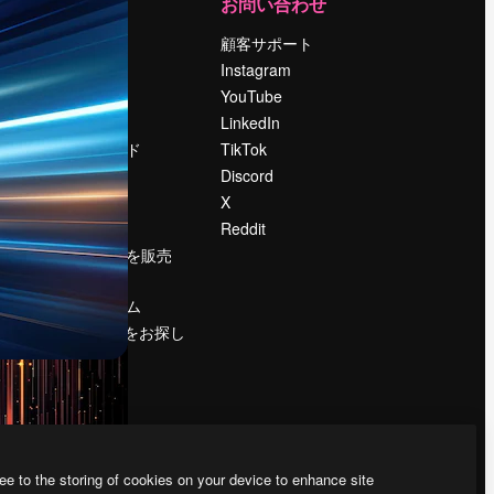
運営
お問い合わせ
料金
顧客サポート
会社概要
Instagram
Reviews
YouTube
採用情報
LinkedIn
検索トレンド
TikTok
ブログ
Discord
イベント
X
Slidesgo
Reddit
コンテンツを販売
する
プレスルーム
magnific.aiをお探し
ですか？
ee to the storing of cookies on your device to enhance site