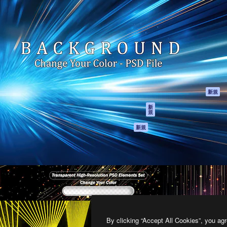
製品
はじめに
ティブ制作を導くためのプラ
Spaces
Academy
クリエイター、企業、代理
AI アシスタント
ドキュメント
含む100万人以上が利用して
AI 画像生成ツール
サポート
AI 動画生成ツール
利用規約
AI 音声合成ツール
プライバシーポリ
シー
ストックコンテン
ツ
オリジナル
新規
Claude/ChatGPT
クッキーポリシー
新
規
向けMCP
トラストセンター
エージェント
アフィリエイト
新規
API
法人向け
モバイルアプリ
すべてのMagnificツ
ール
2026
Freepik Company S.L.U.
無断複写・転載を禁じます
.
By clicking “Accept All Cookies”, you agr