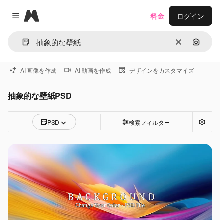
Magnific
料金
ログイン
Close menu
消去
画像で
AI 画像を作成
AI 動画を作成
デザインをカスタマイズ
抽象的な壁紙PSD
PSD
検索フィルター