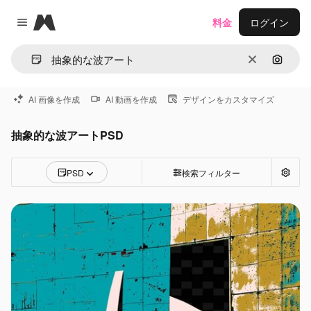
Magnific
料金
ログイン
Close menu
消去
画像で
AI 画像を作成
AI 動画を作成
デザインをカスタマイズ
抽象的な波アートPSD
PSD
検索フィルター