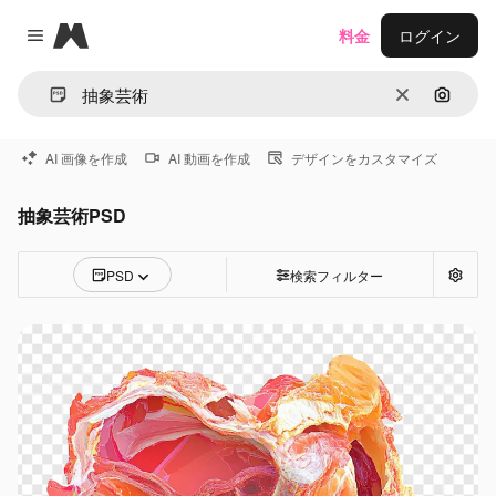
Magnific
料金
ログイン
Close menu
消去
画像で
AI 画像を作成
AI 動画を作成
デザインをカスタマイズ
抽象芸術PSD
PSD
検索フィルター