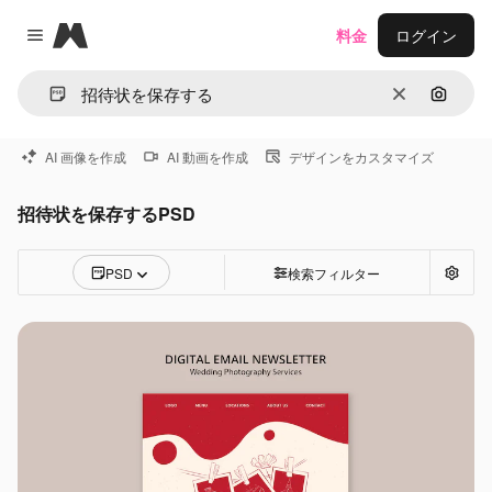
Magnific
料金
ログイン
Close menu
消去
画像で
AI 画像を作成
AI 動画を作成
デザインをカスタマイズ
招待状を保存するPSD
PSD
検索フィルター