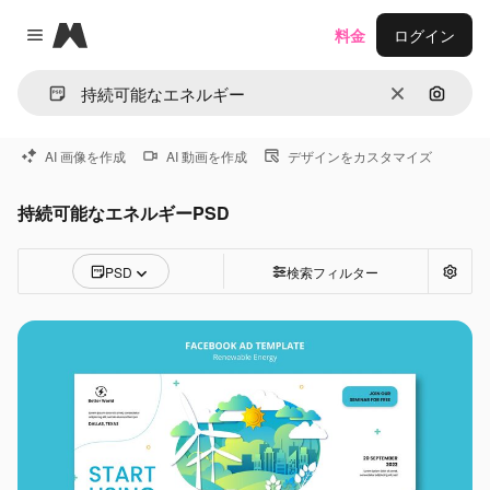
Magnific
料金
ログイン
Close menu
消去
画像で
AI 画像を作成
AI 動画を作成
デザインをカスタマイズ
持続可能なエネルギーPSD
PSD
検索フィルター