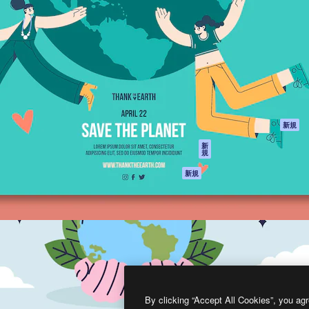
製品
はじめに
ティブ制作を導くためのプラ
Spaces
Academy
クリエイター、企業、代理
AI アシスタント
ドキュメント
含む100万人以上が利用して
AI 画像生成ツール
サポート
AI 動画生成ツール
利用規約
AI 音声合成ツール
プライバシーポリ
シー
ストックコンテン
ツ
オリジナル
新規
Claude/ChatGPT
クッキーポリシー
新
規
向けMCP
トラストセンター
エージェント
アフィリエイト
新規
API
法人向け
モバイルアプリ
すべてのMagnificツ
ール
2026
Freepik Company S.L.U.
無断複写・転載を禁じます
.
By clicking “Accept All Cookies”, you agr