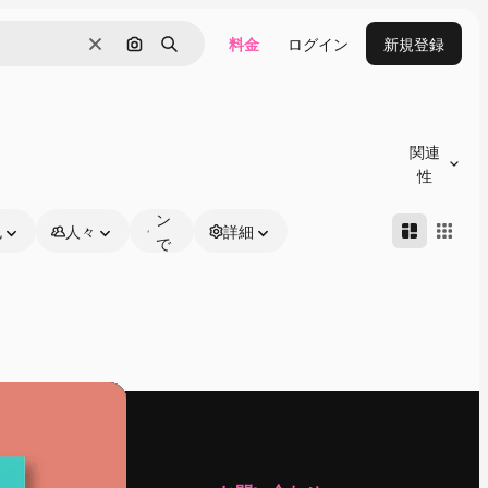
料金
ログイン
新規登録
消去
画像で検索
検索
オ
ン
関連
ラ
性
イ
ン
色
人々
詳細
で
編
集
可
能