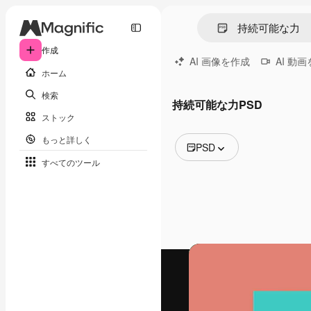
作成
AI 画像を作成
AI 動
ホーム
検索
持続可能な力PSD
ストック
もっと詳しく
PSD
すべてのツール
全ての画像
ベクトル
イラスト
写真
PSD
テンプレート
モックアップ
動画
映像素材
モーショングラフィックス
動画テンプレート
アイコン
3D モデル