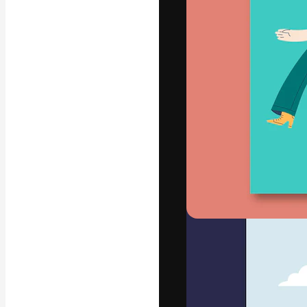
フォント
最高のクリエイ
ットフォーム。
店、スタジオを
います。
日本語
Copyright © 2010-