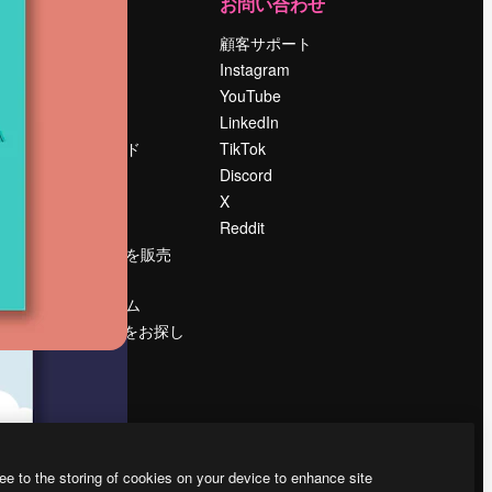
運営
お問い合わせ
料金
顧客サポート
会社概要
Instagram
Reviews
YouTube
採用情報
LinkedIn
検索トレンド
TikTok
ブログ
Discord
イベント
X
Slidesgo
Reddit
コンテンツを販売
する
プレスルーム
magnific.aiをお探し
ですか？
ee to the storing of cookies on your device to enhance site