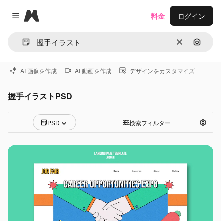
Magnific
料金
ログイン
Close menu
消去
画像で
AI 画像を作成
AI 動画を作成
デザインをカスタマイズ
握手イラストPSD
PSD
検索フィルター