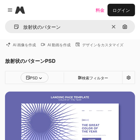
Magnific
料金
ログイン
Close menu
消去
画像で
AI 画像を作成
AI 動画を作成
デザインをカスタマイズ
放射状のパターンPSD
PSD
検索フィルター