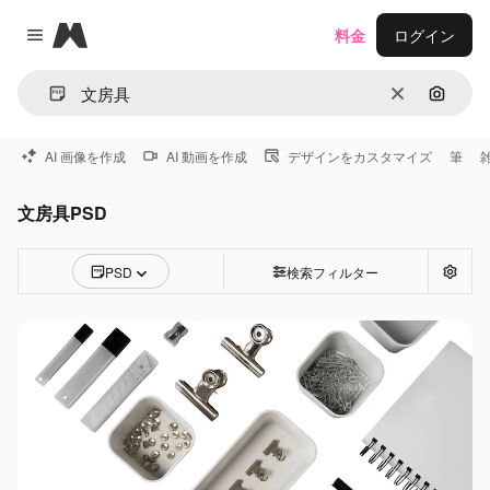
Magnific
料金
ログイン
Close menu
消去
画像で
AI 画像を作成
AI 動画を作成
デザインをカスタマイズ
筆
文房具PSD
PSD
検索フィルター