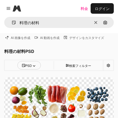
Magnific
料金
ログイン
Close menu
消去
画像で
AI 画像を作成
AI 動画を作成
デザインをカスタマイズ
料理の材料PSD
PSD
検索フィルター