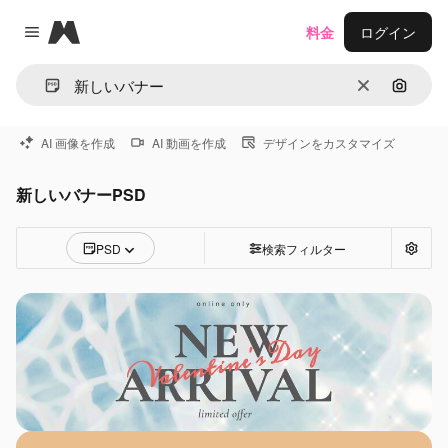
Magnific
料金
ログイン
Close menu
消去
画像で
AI 画像を作成
AI 動画を作成
デザインをカスタマイズ
新しいバナーPSD
PSD
検索フィルター