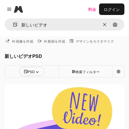
Magnific
料金
ログイン
Close menu
消去
画像で
AI 画像を作成
AI 動画を作成
デザインをカスタマイズ
新しいビデオPSD
PSD
検索フィルター