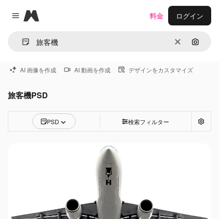
Magnific
料金
ログイン
Close menu
消去
画像で
AI 画像を作成
AI 動画を作成
デザインをカスタマイズ
旅客機PSD
PSD
検索フィルター