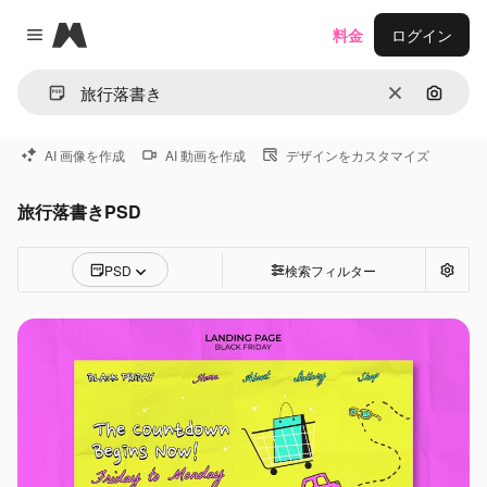
Magnific
料金
ログイン
Close menu
消去
画像で
AI 画像を作成
AI 動画を作成
デザインをカスタマイズ
旅行落書きPSD
PSD
検索フィルター