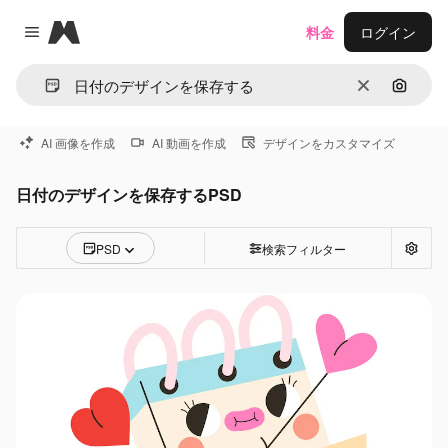
Magnific
料金
ログイン
Close menu
消去
画像で
AI 画像を作成
AI 動画を作成
デザインをカスタマイズ
日付のデザインを保存するPSD
PSD
検索フィルター