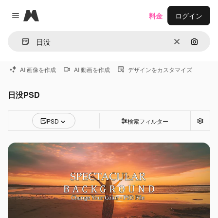
Magnific
料金
ログイン
Close menu
消去
画像で
AI 画像を作成
AI 動画を作成
デザインをカスタマイズ
日没PSD
PSD
検索フィルター