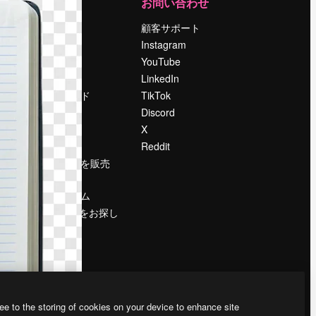
運営
お問い合わせ
料金
顧客サポート
会社概要
Instagram
Reviews
YouTube
採用情報
LinkedIn
検索トレンド
TikTok
ブログ
Discord
イベント
X
Slidesgo
Reddit
コンテンツを販売
する
プレスルーム
magnific.aiをお探し
ですか？
ee to the storing of cookies on your device to enhance site