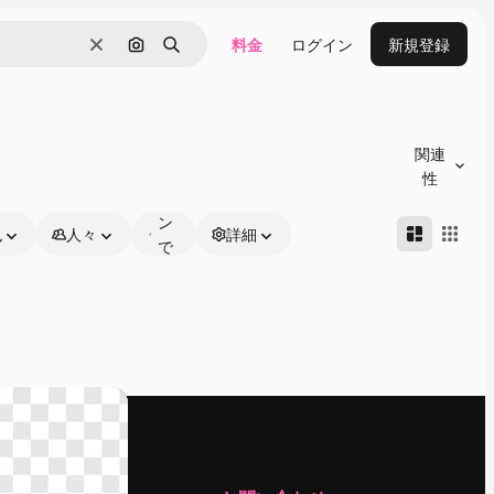
料金
ログイン
新規登録
消去
画像で検索
検索
オ
ン
関連
ラ
性
イ
ン
色
人々
詳細
で
編
集
可
能