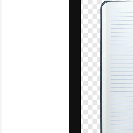
フォント
最高のクリエイ
ットフォーム。
店、スタジオを
います。
日本語
Copyright © 2010-