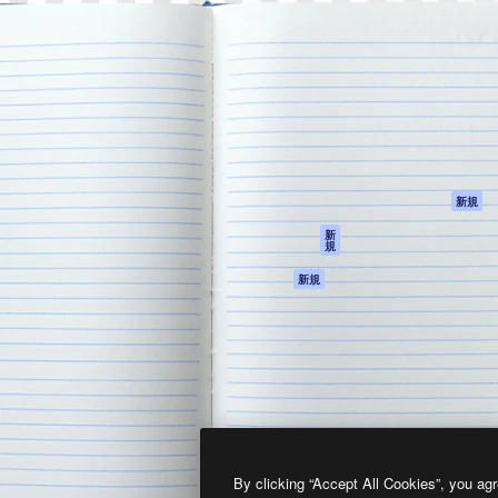
製品
はじめに
ティブ制作を導くためのプラ
Spaces
Academy
クリエイター、企業、代理
AI アシスタント
ドキュメント
含む100万人以上が利用して
AI 画像生成ツール
サポート
AI 動画生成ツール
利用規約
AI 音声合成ツール
プライバシーポリ
シー
ストックコンテン
ツ
オリジナル
新規
Claude/ChatGPT
クッキーポリシー
新
規
向けMCP
トラストセンター
エージェント
アフィリエイト
新規
API
法人向け
モバイルアプリ
すべてのMagnificツ
ール
2026
Freepik Company S.L.U.
無断複写・転載を禁じます
.
By clicking “Accept All Cookies”, you agr