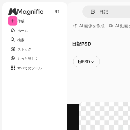
作成
AI 画像を作成
AI 動
ホーム
検索
日記PSD
ストック
もっと詳しく
PSD
すべてのツール
全ての画像
ベクトル
イラスト
写真
PSD
テンプレート
モックアップ
動画
映像素材
モーショングラフィックス
動画テンプレート
アイコン
3D モデル