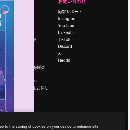
運営
お問い合わせ
料金
顧客サポート
会社概要
Instagram
Reviews
YouTube
採用情報
LinkedIn
検索トレンド
TikTok
ブログ
Discord
イベント
X
Slidesgo
Reddit
コンテンツを販売
する
プレスルーム
magnific.aiをお探し
ですか？
ee to the storing of cookies on your device to enhance site