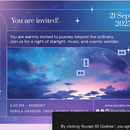
製品
はじめに
ティブ制作を導くためのプラ
Spaces
Academy
クリエイター、企業、代理
AI アシスタント
ドキュメント
含む100万人以上が利用して
AI 画像生成ツール
サポート
AI 動画生成ツール
利用規約
AI 音声合成ツール
プライバシーポリ
シー
ストックコンテン
ツ
オリジナル
新規
Claude/ChatGPT
クッキーポリシー
新
規
向けMCP
トラストセンター
エージェント
アフィリエイト
新規
API
法人向け
モバイルアプリ
すべてのMagnificツ
ール
2026
Freepik Company S.L.U.
無断複写・転載を禁じます
.
By clicking “Accept All Cookies”, you agr