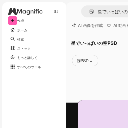
作成
AI 画像を作成
AI 動
ホーム
検索
星でいっぱいの空PSD
ストック
もっと詳しく
PSD
すべてのツール
全ての画像
ベクトル
イラスト
写真
PSD
テンプレート
モックアップ
動画
映像素材
モーショングラフィックス
動画テンプレート
アイコン
3D モデル