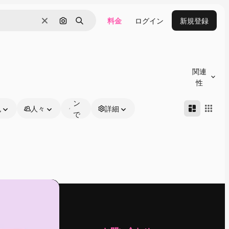
料金
ログイン
新規登録
消去
画像で検索
検索
オ
ン
関連
ラ
性
イ
ン
色
人々
詳細
で
編
集
可
能