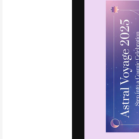
フォント
最高のクリエイ
ットフォーム。
店、スタジオを
います。
日本語
Copyright © 2010-