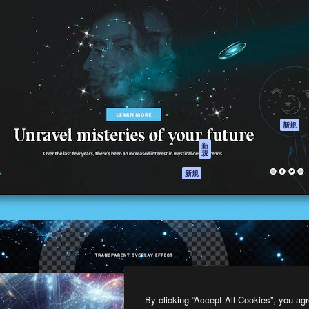
製品
はじめに
ティブ制作を導くためのプラ
Spaces
Academy
クリエイター、企業、代理
AI アシスタント
ドキュメント
含む100万人以上が利用して
AI 画像生成ツール
サポート
AI 動画生成ツール
利用規約
AI 音声合成ツール
プライバシーポリ
シー
ストックコンテン
ツ
オリジナル
新規
Claude/ChatGPT
クッキーポリシー
新
規
向けMCP
トラストセンター
エージェント
アフィリエイト
新規
API
法人向け
モバイルアプリ
すべてのMagnificツ
ール
2026
Freepik Company S.L.U.
無断複写・転載を禁じます
.
By clicking “Accept All Cookies”, you agr