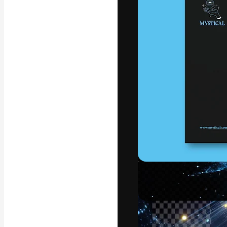
フォント
最高のクリエイ
ットフォーム。
店、スタジオを
います。
日本語
Copyright © 2010-