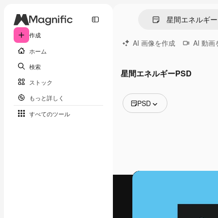
作成
AI 画像を作成
AI 動
ホーム
検索
星間エネルギーPSD
ストック
もっと詳しく
PSD
すべてのツール
全ての画像
ベクトル
イラスト
写真
PSD
テンプレート
モックアップ
動画
映像素材
モーショングラフィックス
動画テンプレート
アイコン
3D モデル