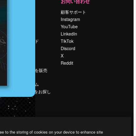
運営
お問い合わせ
料金
顧客サポート
会社概要
Instagram
Reviews
YouTube
採用情報
LinkedIn
検索トレンド
TikTok
ブログ
Discord
イベント
X
Slidesgo
Reddit
コンテンツを販売
する
プレスルーム
magnific.aiをお探し
ですか？
ee to the storing of cookies on your device to enhance site