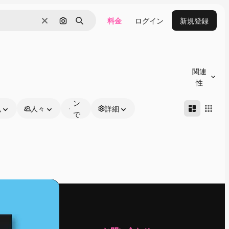
料金
ログイン
新規登録
消去
画像で検索
検索
オ
ン
関連
ラ
性
イ
ン
色
人々
詳細
で
編
集
可
能