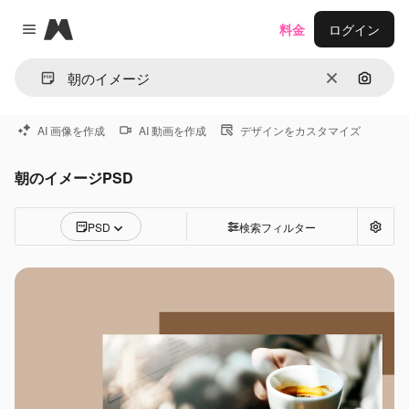
Magnific
料金
ログイン
Close menu
消去
画像で
AI 画像を作成
AI 動画を作成
デザインをカスタマイズ
朝のイメージPSD
PSD
検索フィルター