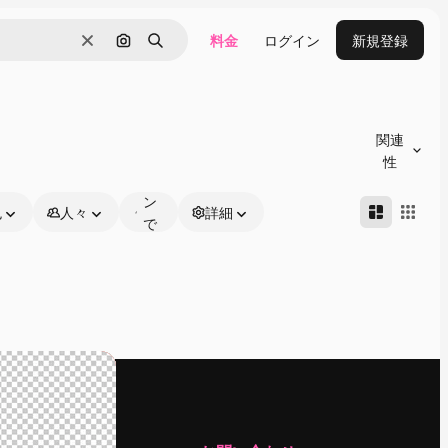
料金
ログイン
新規登録
消去
画像で検索
検索
オ
ン
関連
ラ
性
イ
ン
色
人々
詳細
で
編
集
可
能