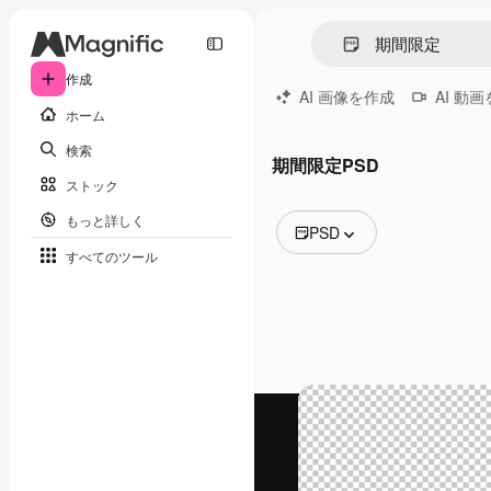
作成
AI 画像を作成
AI 動
ホーム
検索
期間限定PSD
ストック
もっと詳しく
PSD
すべてのツール
全ての画像
ベクトル
イラスト
写真
PSD
テンプレート
モックアップ
動画
映像素材
モーショングラフィックス
動画テンプレート
アイコン
3D モデル