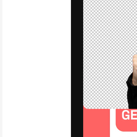
フォント
最高のクリエイ
ットフォーム。
店、スタジオを
います。
日本語
Copyright © 2010-