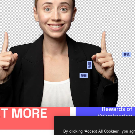
製品
はじめに
ティブ制作を導くためのプラ
Spaces
Academy
クリエイター、企業、代理
AI アシスタント
ドキュメント
含む100万人以上が利用して
AI 画像生成ツール
サポート
AI 動画生成ツール
利用規約
AI 音声合成ツール
プライバシーポリ
シー
ストックコンテン
ツ
オリジナル
新規
Claude/ChatGPT
クッキーポリシー
新
規
向けMCP
トラストセンター
エージェント
アフィリエイト
新規
API
法人向け
モバイルアプリ
すべてのMagnificツ
ール
2026
Freepik Company S.L.U.
無断複写・転載を禁じます
.
By clicking “Accept All Cookies”, you agr