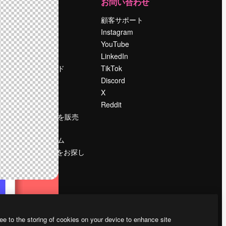
運営
お問い合わせ
料金
顧客サポート
会社概要
Instagram
Reviews
YouTube
採用情報
LinkedIn
検索トレンド
TikTok
ブログ
Discord
イベント
X
Slidesgo
Reddit
コンテンツを販売
する
プレスルーム
magnific.aiをお探し
ですか？
ee to the storing of cookies on your device to enhance site