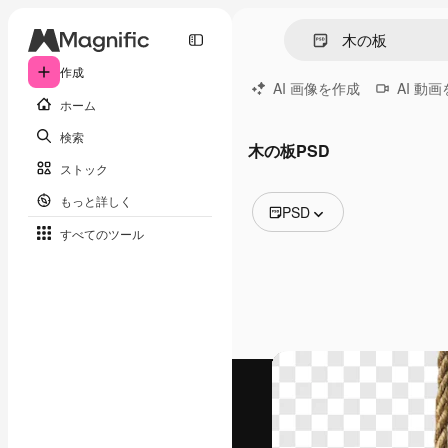
作成
AI 画像を作成
AI 動
ホーム
検索
木の板PSD
ストック
もっと詳しく
PSD
すべてのツール
全ての画像
ベクトル
イラスト
写真
PSD
テンプレート
モックアップ
動画
映像素材
モーショングラフィックス
動画テンプレート
アイコン
3D モデル