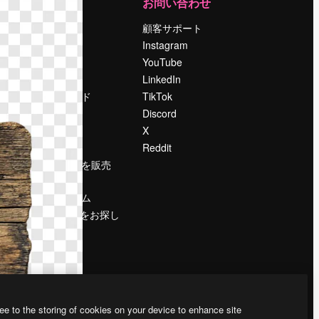
運営
お問い合わせ
料金
顧客サポート
会社概要
Instagram
Reviews
YouTube
採用情報
LinkedIn
検索トレンド
TikTok
ブログ
Discord
イベント
X
Slidesgo
Reddit
コンテンツを販売
する
プレスルーム
magnific.aiをお探し
ですか？
ee to the storing of cookies on your device to enhance site