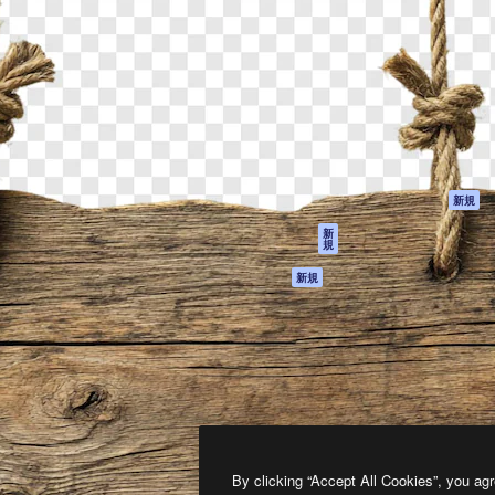
製品
はじめに
ティブ制作を導くためのプラ
Spaces
Academy
クリエイター、企業、代理
AI アシスタント
ドキュメント
含む100万人以上が利用して
AI 画像生成ツール
サポート
AI 動画生成ツール
利用規約
AI 音声合成ツール
プライバシーポリ
シー
ストックコンテン
ツ
オリジナル
新規
Claude/ChatGPT
クッキーポリシー
新
規
向けMCP
トラストセンター
エージェント
アフィリエイト
新規
API
法人向け
モバイルアプリ
すべてのMagnificツ
ール
2026
Freepik Company S.L.U.
無断複写・転載を禁じます
.
By clicking “Accept All Cookies”, you agr