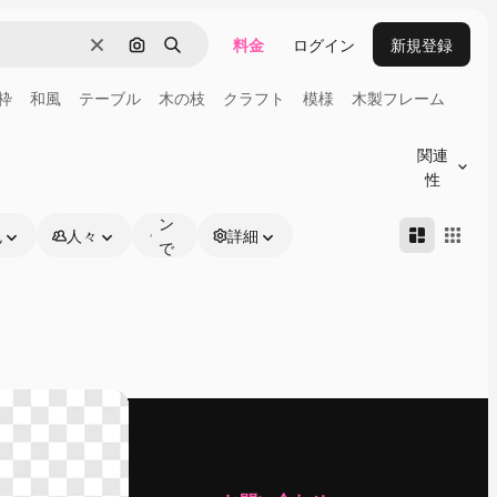
料金
ログイン
新規登録
消去
画像で検索
検索
枠
和風
テーブル
木の枝
クラフト
模様
木製フレーム
オ
ン
関連
ラ
性
イ
ン
色
人々
詳細
で
編
集
可
能