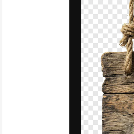
フォント
最高のクリエイ
ットフォーム。
店、スタジオを
います。
日本語
Copyright © 2010-