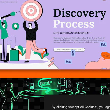
製品
はじめに
ティブ制作を導くためのプラ
Spaces
Academy
クリエイター、企業、代理
AI アシスタント
ドキュメント
含む100万人以上が利用して
AI 画像生成ツール
サポート
AI 動画生成ツール
利用規約
AI 音声合成ツール
プライバシーポリ
シー
ストックコンテン
ツ
オリジナル
新規
Claude/ChatGPT
クッキーポリシー
新
規
向けMCP
トラストセンター
エージェント
アフィリエイト
新規
API
法人向け
モバイルアプリ
すべてのMagnificツ
ール
2026
Freepik Company S.L.U.
無断複写・転載を禁じます
.
By clicking “Accept All Cookies”, you agr