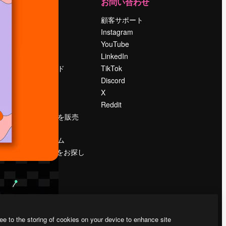
運営
お問い合わせ
料金
顧客サポート
会社概要
Instagram
Reviews
YouTube
採用情報
LinkedIn
検索トレンド
TikTok
ブログ
Discord
イベント
X
Slidesgo
Reddit
コンテンツを販売
する
プレスルーム
magnific.aiをお探し
ですか？
ee to the storing of cookies on your device to enhance site