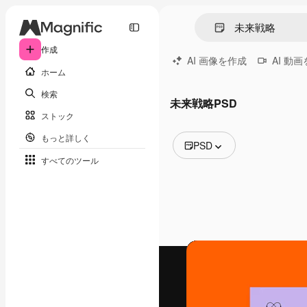
作成
AI 画像を作成
AI 動
ホーム
検索
未来戦略PSD
ストック
もっと詳しく
PSD
すべてのツール
全ての画像
ベクトル
イラスト
写真
PSD
テンプレート
モックアップ
動画
映像素材
モーショングラフィックス
動画テンプレート
アイコン
3D モデル