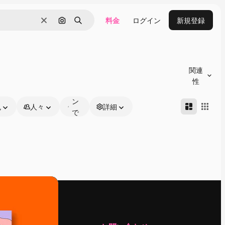
料金
ログイン
新規登録
消去
画像で検索
検索
オ
ン
関連
ラ
性
イ
ン
色
人々
詳細
で
編
集
可
能