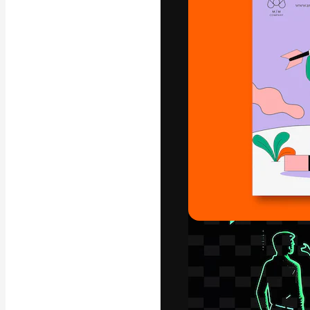
フォント
最高のクリエイ
ットフォーム。
店、スタジオを
います。
日本語
Copyright © 2010-