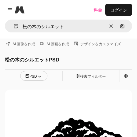
Magnific
料金
ログイン
Close menu
消去
画像で
AI 画像を作成
AI 動画を作成
デザインをカスタマイズ
松の木のシルエットPSD
PSD
検索フィルター