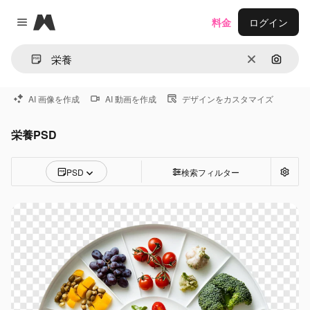
Magnific
料金
ログイン
Close menu
消去
画像で
AI 画像を作成
AI 動画を作成
デザインをカスタマイズ
栄養PSD
PSD
検索フィルター