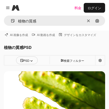
Magnific
料金
ログイン
Close menu
消去
画像で
AI 画像を作成
AI 動画を作成
デザインをカスタマイズ
植物の質感PSD
PSD
検索フィルター