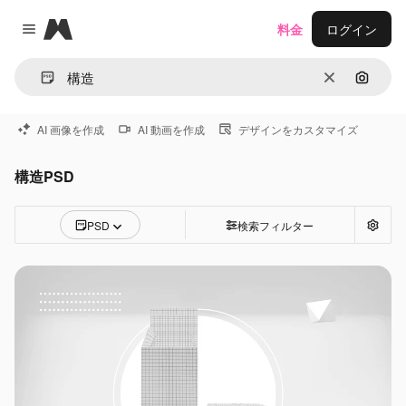
Magnific
料金
ログイン
Close menu
消去
画像で
AI 画像を作成
AI 動画を作成
デザインをカスタマイズ
構造PSD
PSD
検索フィルター