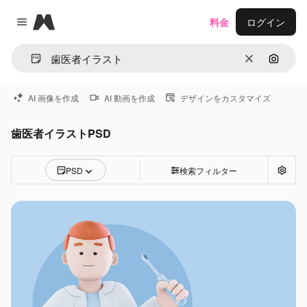
Magnific
料金
ログイン
Close menu
消去
画像で
AI 画像を作成
AI 動画を作成
デザインをカスタマイズ
歯医者イラストPSD
PSD
検索フィルター