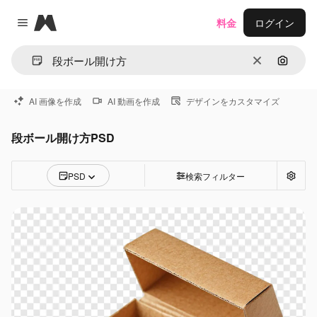
Magnific
料金
ログイン
Close menu
消去
画像で
AI 画像を作成
AI 動画を作成
デザインをカスタマイズ
段ボール開け方PSD
PSD
検索フィルター