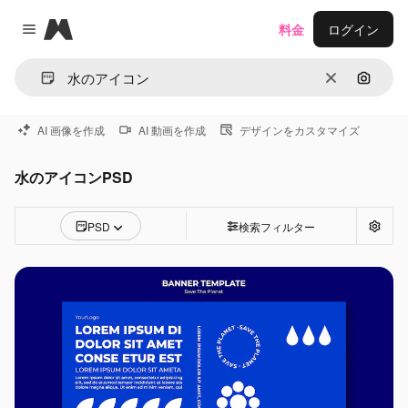
Magnific
料金
ログイン
Close menu
消去
画像で
AI 画像を作成
AI 動画を作成
デザインをカスタマイズ
水のアイコンPSD
PSD
検索フィルター