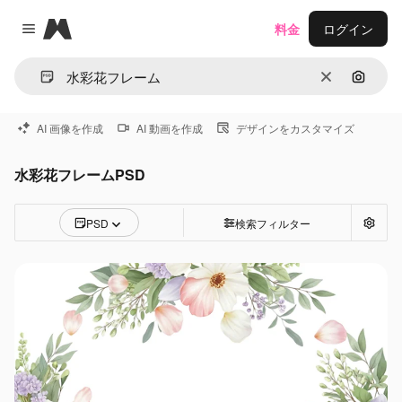
Magnific
料金
ログイン
Close menu
消去
画像で
AI 画像を作成
AI 動画を作成
デザインをカスタマイズ
水彩花フレームPSD
PSD
検索フィルター