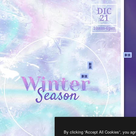
製品
はじめに
ティブ制作を導くためのプラ
Spaces
Academy
クリエイター、企業、代理
AI アシスタント
ドキュメント
含む100万人以上が利用して
AI 画像生成ツール
サポート
AI 動画生成ツール
利用規約
AI 音声合成ツール
プライバシーポリ
シー
ストックコンテン
ツ
オリジナル
新規
Claude/ChatGPT
クッキーポリシー
新
規
向けMCP
トラストセンター
エージェント
アフィリエイト
新規
API
法人向け
モバイルアプリ
すべてのMagnificツ
ール
2026
Freepik Company S.L.U.
無断複写・転載を禁じます
.
By clicking “Accept All Cookies”, you agr