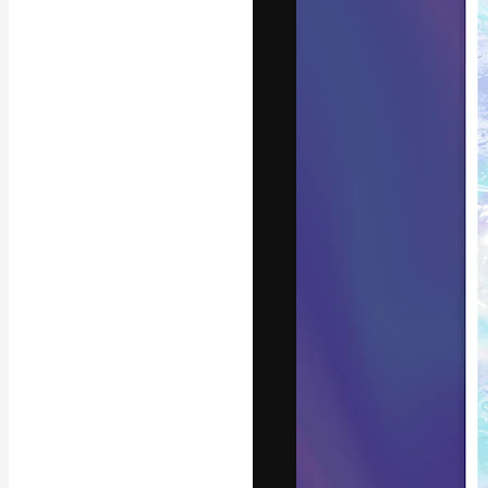
フォント
最高のクリエイ
ットフォーム。
店、スタジオを
います。
日本語
Copyright © 2010-