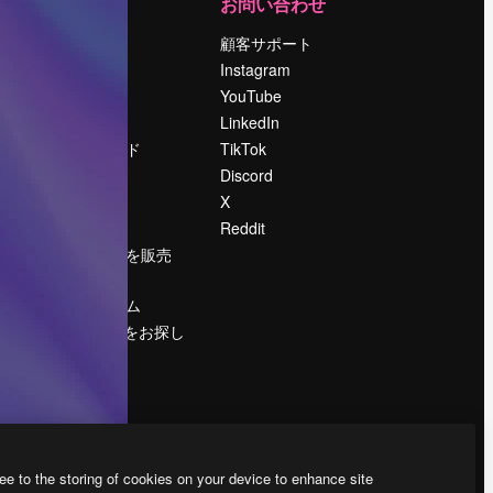
運営
お問い合わせ
料金
顧客サポート
会社概要
Instagram
Reviews
YouTube
採用情報
LinkedIn
検索トレンド
TikTok
ブログ
Discord
イベント
X
Slidesgo
Reddit
コンテンツを販売
する
プレスルーム
magnific.aiをお探し
ですか？
ee to the storing of cookies on your device to enhance site