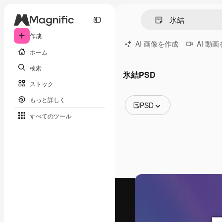
作成
AI 画像を作成
AI 動
ホーム
検索
氷結PSD
ストック
もっと詳しく
PSD
すべてのツール
全ての画像
ベクトル
イラスト
写真
PSD
テンプレート
モックアップ
動画
映像素材
モーショングラフィックス
動画テンプレート
アイコン
3D モデル