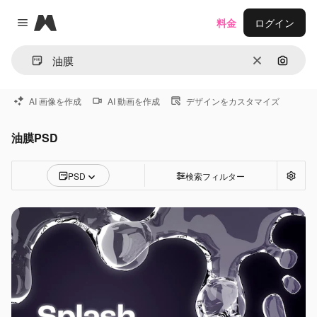
Magnific
料金
ログイン
Close menu
消去
画像で
AI 画像を作成
AI 動画を作成
デザインをカスタマイズ
油膜PSD
PSD
検索フィルター