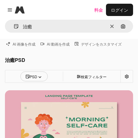
Magnific
料金
ログイン
Close menu
消去
画像で
AI 画像を作成
AI 動画を作成
デザインをカスタマイズ
治癒PSD
PSD
検索フィルター