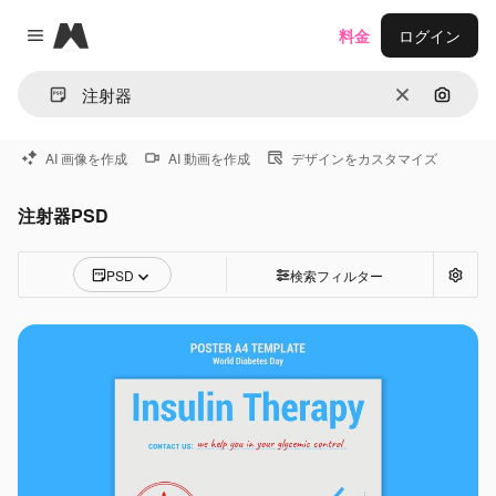
Magnific
料金
ログイン
Close menu
消去
画像で
AI 画像を作成
AI 動画を作成
デザインをカスタマイズ
注射器PSD
PSD
検索フィルター