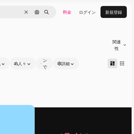
料金
ログイン
新規登録
消去
画像で検索
検索
オ
ン
関連
ラ
性
イ
ン
色
人々
詳細
で
編
集
可
能