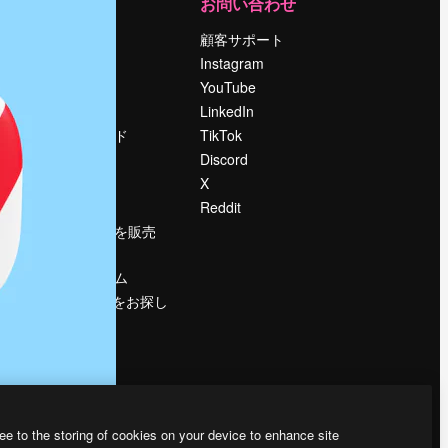
運営
お問い合わせ
料金
顧客サポート
会社概要
Instagram
Reviews
YouTube
採用情報
LinkedIn
検索トレンド
TikTok
ブログ
Discord
イベント
X
Slidesgo
Reddit
コンテンツを販売
する
プレスルーム
magnific.aiをお探し
ですか？
ee to the storing of cookies on your device to enhance site