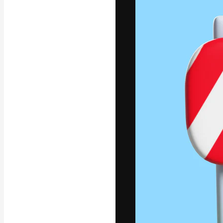
フォント
最高のクリエイ
ットフォーム。
店、スタジオを
います。
日本語
Copyright © 2010-