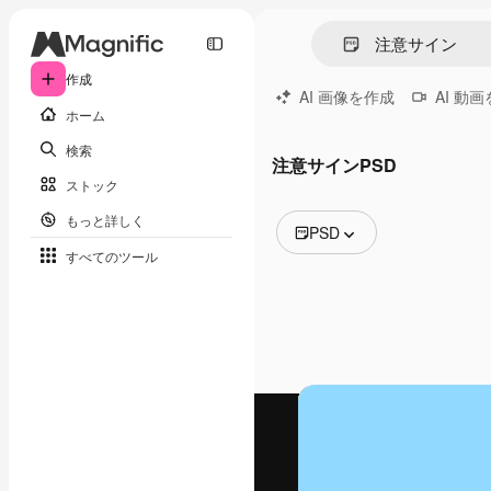
作成
AI 画像を作成
AI 動
ホーム
検索
注意サインPSD
ストック
もっと詳しく
PSD
すべてのツール
全ての画像
ベクトル
イラスト
写真
PSD
テンプレート
モックアップ
動画
映像素材
モーショングラフィックス
動画テンプレート
アイコン
3D モデル