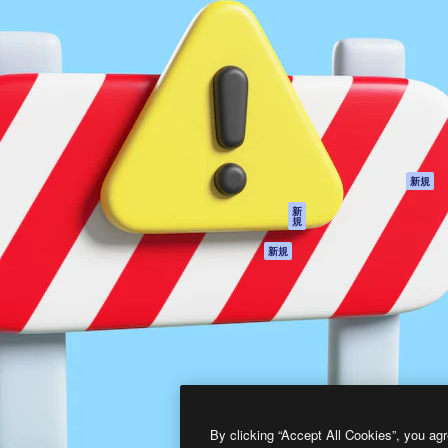
製品
はじめに
ティブ制作を導くためのプラ
Spaces
Academy
クリエイター、企業、代理
AI アシスタント
ドキュメント
含む100万人以上が利用して
AI 画像生成ツール
サポート
AI 動画生成ツール
利用規約
AI 音声合成ツール
プライバシーポリ
シー
ストックコンテン
ツ
オリジナル
新規
Claude/ChatGPT
クッキーポリシー
新
規
向けMCP
トラストセンター
エージェント
アフィリエイト
新規
API
法人向け
モバイルアプリ
すべてのMagnificツ
ール
2026
Freepik Company S.L.U.
無断複写・転載を禁じます
.
By clicking “Accept All Cookies”, you agr