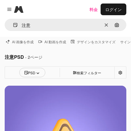
Magnific
料金
ログイン
Close menu
消去
画像で
AI 画像を作成
AI 動画を作成
デザインをカスタマイズ
サイン
注意PSD
- 2ページ
PSD
検索フィルター