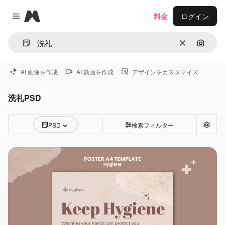
Magnific
料金
ログイン
Close menu
消去
画像で
AI 画像を作成
AI 動画を作成
デザインをカスタマイズ
洗礼PSD
PSD
検索フィルター