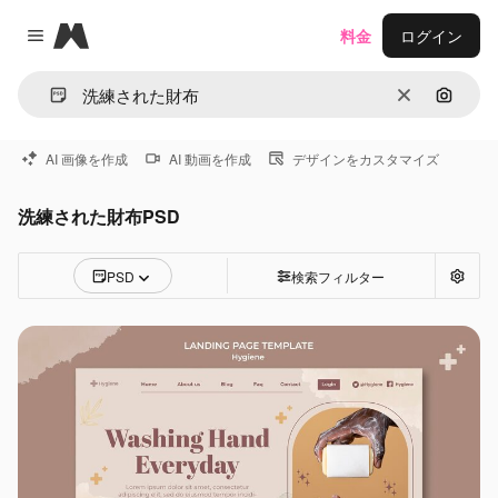
Magnific
料金
ログイン
Close menu
消去
画像で
AI 画像を作成
AI 動画を作成
デザインをカスタマイズ
洗練された財布PSD
PSD
検索フィルター