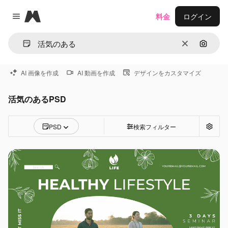
Magnific
料金
ログイン
Close menu
消去
画像で
AI 画像を作成
AI 動画を作成
デザインをカスタマイズ
活気のあるPSD
PSD
検索フィルター