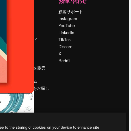
運営
お問い合わせ
料金
顧客サポート
会社概要
Instagram
Reviews
YouTube
採用情報
LinkedIn
検索トレンド
TikTok
ブログ
Discord
イベント
X
Slidesgo
Reddit
コンテンツを販売
する
プレスルーム
magnific.aiをお探し
ですか？
ee to the storing of cookies on your device to enhance site