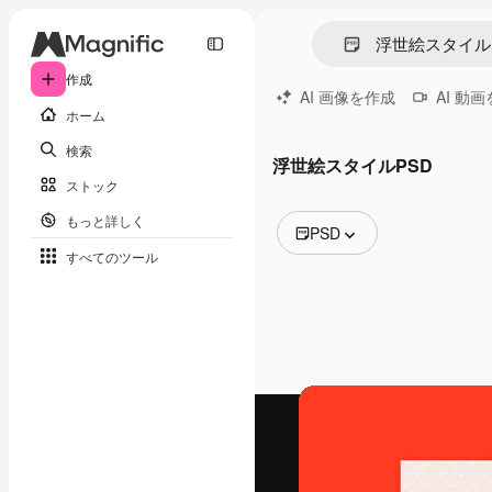
作成
AI 画像を作成
AI 動
ホーム
検索
浮世絵スタイルPSD
ストック
もっと詳しく
PSD
すべてのツール
全ての画像
ベクトル
イラスト
写真
PSD
テンプレート
モックアップ
動画
映像素材
モーショングラフィックス
動画テンプレート
アイコン
3D モデル