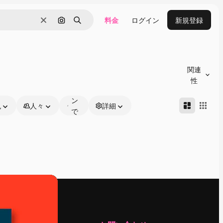
料金
ログイン
新規登録
消去
画像で検索
検索
オ
ン
関連
ラ
性
イ
ン
色
人々
詳細
で
編
集
可
能