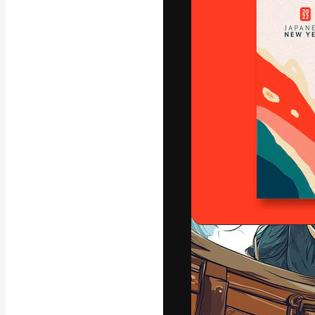
フォント
最高のクリエイ
ットフォーム。
店、スタジオを
います。
日本語
Copyright © 2010-