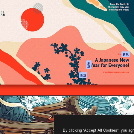
製品
はじめに
ティブ制作を導くためのプラ
Spaces
Academy
クリエイター、企業、代理
AI アシスタント
ドキュメント
含む100万人以上が利用して
AI 画像生成ツール
サポート
AI 動画生成ツール
利用規約
AI 音声合成ツール
プライバシーポリ
シー
ストックコンテン
ツ
オリジナル
新規
Claude/ChatGPT
クッキーポリシー
新
規
向けMCP
トラストセンター
エージェント
アフィリエイト
新規
API
法人向け
モバイルアプリ
すべてのMagnificツ
ール
2026
Freepik Company S.L.U.
無断複写・転載を禁じます
.
By clicking “Accept All Cookies”, you agr