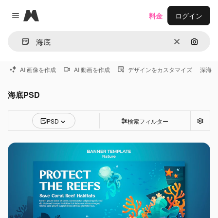
Magnific
料金
ログイン
Close menu
消去
画像で
AI 画像を作成
AI 動画を作成
デザインをカスタマイズ
深海
海底PSD
PSD
検索フィルター